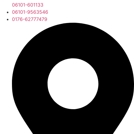
06101-601133
06101-9563546
0176-62777479