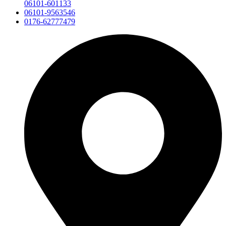
06101-601133
06101-9563546
0176-62777479