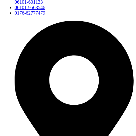
06101-601133
06101-9563546
0176-62777479