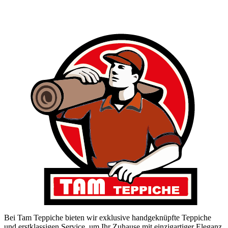
Bei Tam Teppiche bieten wir exklusive handgeknüpfte Teppiche
und erstklassigen Service, um Ihr Zuhause mit einzigartiger Eleganz