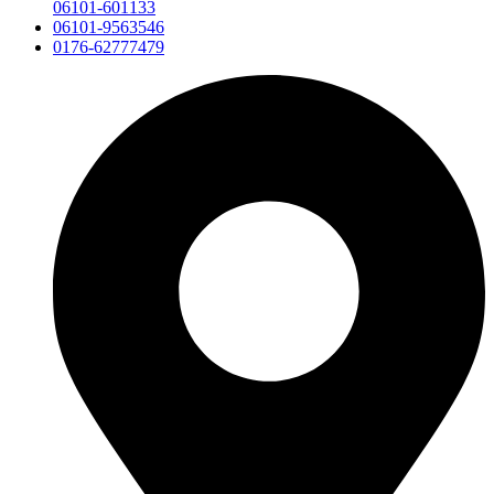
06101-601133
06101-9563546
0176-62777479