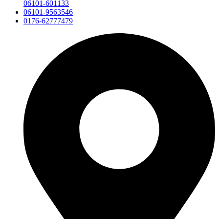
06101-601133
06101-9563546
0176-62777479